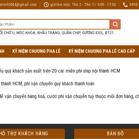
utrinh0944@gmail.com
giờ làm việc: Thứ 2 - Thứ 7 / 9:00 - 17:00
0918.
ỐI CHỮ U, MÓC KHÓA, KHẨU TRANG, QUẦN CHIP, GƯƠNG IDOL, BT21...
NH
KỶ NIỆM CHƯƠNG PHA LÊ
KỶ NIỆM CHƯƠNG PHA LÊ CAO CẤP
ếu quý khách sản xuất trên 20 cái: miễn phí ship nội thành HCM
i thành HCM, phí vận chuyển quý khách thanh toán
để vận chuyển hàng hoá, cước phí vận chuyển tuỳ thuộc mỗi đơn hàng, c
HỖ TRỢ KHÁCH HÀNG
BẢN ĐỒ