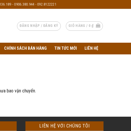
136.189 - 0906.380.944 - 092.8122221
ĐĂNG NHẬP / ĐĂNG KÝ
GIỎ HÀNG /
0
₫
CHÍNH SÁCH BÁN HÀNG
TIN TỨC MỚI
LIÊN HỆ
hưa bao vận chuyển.
LIÊN HỆ VỚI CHÚNG TÔI