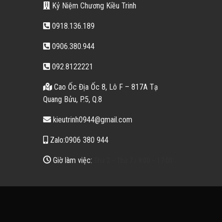
Kỷ Niệm Chương Kiều Trinh
0918.136.189
0906.380.944
092.8122221
Cao Ốc Địa Ốc 8, Lô F – 817A Tạ
Quang Bửu, P.5, Q.8
kieutrinh0944@gmail.com
Zalo:0906 380 944
Giờ làm việc:
Thứ 2 – Thứ 7 / 9:00 – 17:00