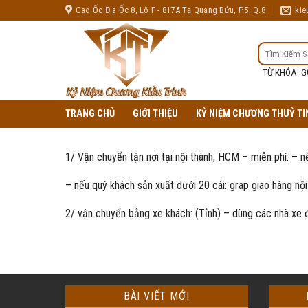
Skip
Cao Ốc Địa Ốc 8, Lô F - 817A Tạ Quang Bửu, P.5, Q.8
kie
to
content
TÌM
KIẾM:
TỪ KHÓA: G
TRANG CHỦ
GIỚI THIỆU
KỶ NIỆM CHƯƠNG THUỶ TI
1/ Vận chuyển tận nơi tại nội thành, HCM – miễn phí: – n
– nếu quý khách sản xuất dưới 20 cái: grap giao hàng nộ
2/ vận chuyển bằng xe khách: (Tỉnh) – dùng các nhà xe 
BÀI VIẾT MỚI