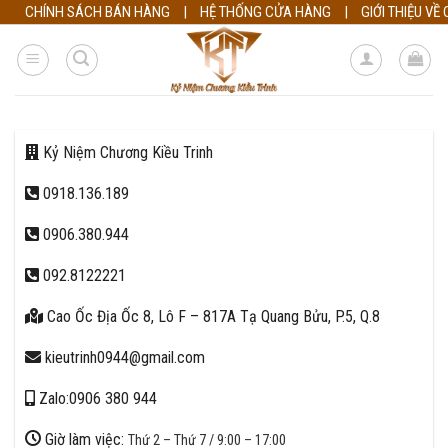
Skip
CHÍNH SÁCH BÁN HÀNG
|
HỆ THỐNG CỬA HÀNG
|
GIỚI THIỆU VỀ
to
content
Kỷ Niệm Chương Kiều Trinh
0918.136.189
0906.380.944
092.8122221
Cao Ốc Địa Ốc 8, Lô F – 817A Tạ Quang Bửu, P.5, Q.8
kieutrinh0944@gmail.com
Zalo:0906 380 944
Giờ làm việc:
Thứ 2 – Thứ 7 / 9:00 – 17:00