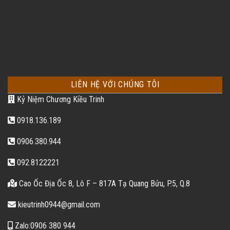
LIÊN HỆ VỚI CHÚNG TÔI
Kỷ Niệm Chương Kiều Trinh
0918.136.189
0906.380.944
092.8122221
Cao Ốc Địa Ốc 8, Lô F – 817A Tạ Quang Bửu, P.5, Q.8
kieutrinh0944@gmail.com
Zalo:0906 380 944