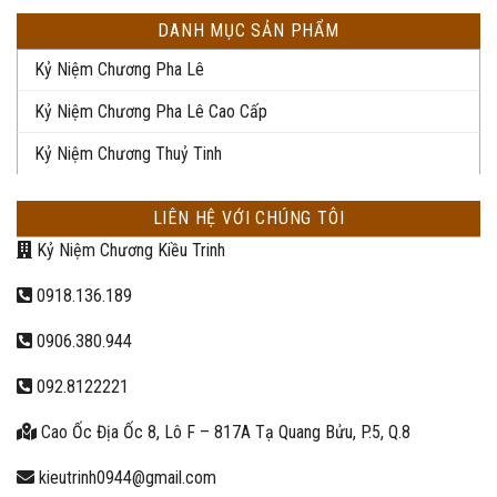
DANH MỤC SẢN PHẨM
Kỷ Niệm Chương Pha Lê
Kỷ Niệm Chương Pha Lê Cao Cấp
Kỷ Niệm Chương Thuỷ Tinh
LIÊN HỆ VỚI CHÚNG TÔI
Kỷ Niệm Chương Kiều Trinh
0918.136.189
0906.380.944
092.8122221
Cao Ốc Địa Ốc 8, Lô F – 817A Tạ Quang Bửu, P.5, Q.8
kieutrinh0944@gmail.com