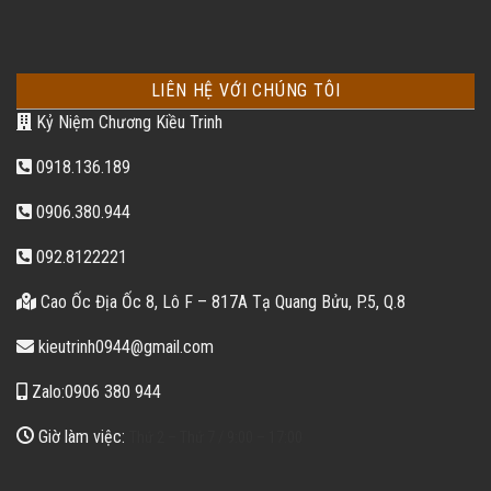
LIÊN HỆ VỚI CHÚNG TÔI
Kỷ Niệm Chương Kiều Trinh
0918.136.189
0906.380.944
092.8122221
Cao Ốc Địa Ốc 8, Lô F – 817A Tạ Quang Bửu, P.5, Q.8
kieutrinh0944@gmail.com
Zalo:0906 380 944
Giờ làm việc:
Thứ 2 – Thứ 7 / 9:00 – 17:00