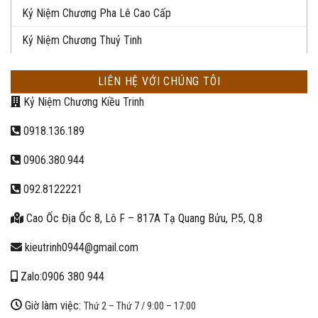
Kỷ Niệm Chương Pha Lê Cao Cấp
Kỷ Niệm Chương Thuỷ Tinh
LIÊN HỆ VỚI CHÚNG TÔI
Kỷ Niệm Chương Kiều Trinh
0918.136.189
0906.380.944
092.8122221
Cao Ốc Địa Ốc 8, Lô F – 817A Tạ Quang Bửu, P.5, Q.8
kieutrinh0944@gmail.com
Zalo:0906 380 944
Giờ làm việc:
Thứ 2 – Thứ 7 / 9:00 – 17:00