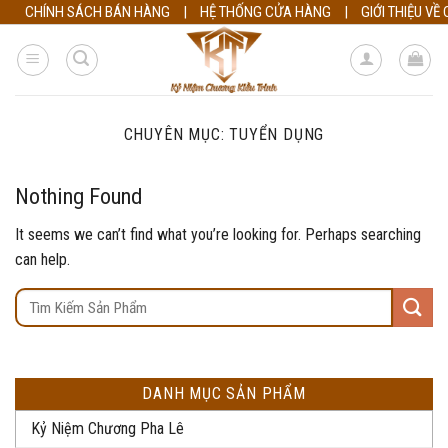
Skip
CHÍNH SÁCH BÁN HÀNG
|
HỆ THỐNG CỬA HÀNG
|
GIỚI THIỆU VỀ
to
content
CHUYÊN MỤC:
TUYỂN DỤNG
Nothing Found
It seems we can’t find what you’re looking for. Perhaps searching
can help.
DANH MỤC SẢN PHẨM
Kỷ Niệm Chương Pha Lê