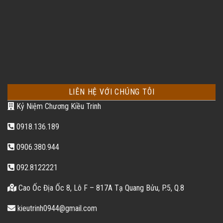
LIÊN HỆ VỚI CHÚNG TÔI
Kỷ Niệm Chương Kiều Trinh
0918.136.189
0906.380.944
092.8122221
Cao Ốc Địa Ốc 8, Lô F – 817A Tạ Quang Bửu, P.5, Q.8
kieutrinh0944@gmail.com