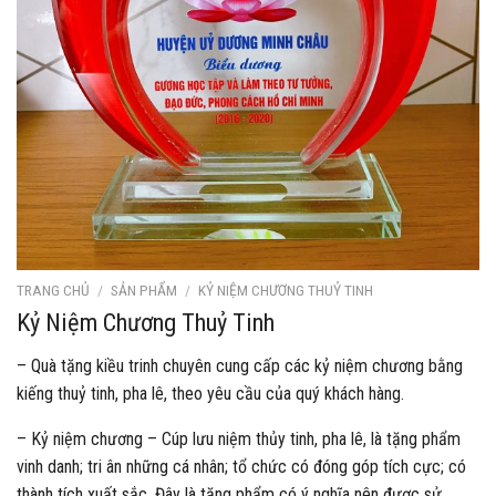
TRANG CHỦ
/
SẢN PHẨM
/
KỶ NIỆM CHƯƠNG THUỶ TINH
Kỷ Niệm Chương Thuỷ Tinh
– Quà tặng kiều trinh chuyên cung cấp các kỷ niệm chương bằng
kiếng thuỷ tinh, pha lê, theo yêu cầu của quý khách hàng.
– Kỷ niệm chương – Cúp lưu niệm thủy tinh, pha lê, là tặng phẩm
vinh danh; tri ân những cá nhân; tổ chức có đóng góp tích cực; có
thành tích xuất sắc. Đây là tặng phẩm có ý nghĩa nên được sử