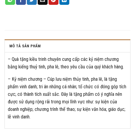
MÔ TẢ SẢN PHẨM
– Quà tặng kiều trinh chuyên cung cấp các kỷ niệm chương
bằng kiếng thuỷ tinh, pha lê, theo yêu cầu của quý khách hàng.
– Kỷ niệm chương – Cúp lưu niệm thủy tinh, pha lê, là tặng
phẩm vinh danh; tri ân những cá nhân; tổ chức có đóng góp tích
cực; có thành tích xuất sắc. Đây là tặng phẩm có ý nghĩa nên
được sử dụng rộng rãi trong mọi lĩnh vực như: sự kiện của
doanh nghiệp; chương trình thể thao; sự kiện văn hóa; giáo dục;
lễ vinh danh.