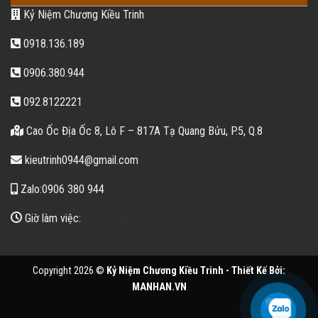
Kỷ Niệm Chương Kiều Trinh
0918.136.189
0906.380.944
092.8122221
Cao Ốc Địa Ốc 8, Lô F – 817A Tạ Quang Bửu, P.5, Q.8
kieutrinh0944@gmail.com
Zalo:0906 380 944
Giờ làm việc:
Thứ 2 – Thứ 7 / 9:00 – 17:00
Copyright 2026 ©
Kỷ Niệm Chương Kiều Trinh - Thiết Kế Bởi:
MANHAN.VN