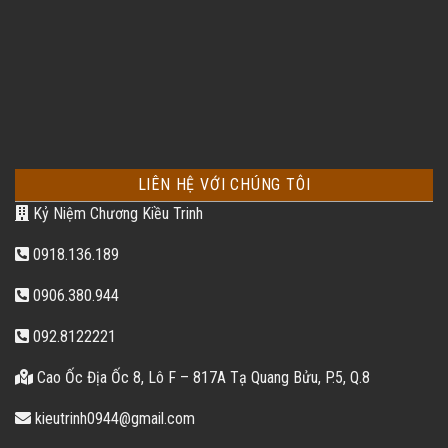
LIÊN HỆ VỚI CHÚNG TÔI
Kỷ Niệm Chương Kiều Trinh
0918.136.189
0906.380.944
092.8122221
Cao Ốc Địa Ốc 8, Lô F – 817A Tạ Quang Bửu, P.5, Q.8
kieutrinh0944@gmail.com