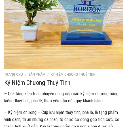
TRANG CHỦ
/
SẢN PHẨM
/
KỶ NIỆM CHƯƠNG THUỶ TINH
Kỷ Niệm Chương Thuỷ Tinh
– Quà tặng kiều trinh chuyên cung cấp các kỷ niệm chương bằng
kiếng thuỷ tinh, pha lê, theo yêu cầu của quý khách hàng.
– Kỷ niệm chương – Cúp lưu niệm thủy tinh, pha lê, là tặng phẩm
vinh danh; tri ân những cá nhân; tổ chức có đóng góp tích cực; có
thành tích xuất sắc. Đây là tặng phẩm có ý nghĩa nên được sử