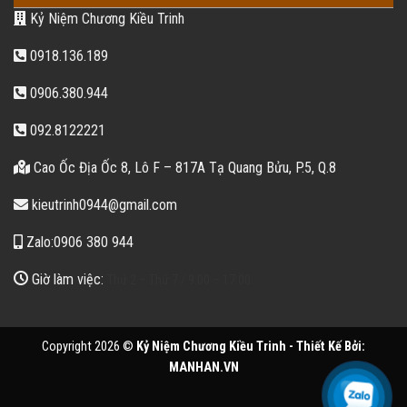
Kỷ Niệm Chương Kiều Trinh
0918.136.189
0906.380.944
092.8122221
Cao Ốc Địa Ốc 8, Lô F – 817A Tạ Quang Bửu, P.5, Q.8
kieutrinh0944@gmail.com
Zalo:0906 380 944
Giờ làm việc:
Thứ 2 – Thứ 7 / 9:00 – 17:00
Copyright 2026 ©
Kỷ Niệm Chương Kiều Trinh - Thiết Kế Bởi:
MANHAN.VN