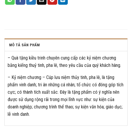
MÔ TẢ SẢN PHẨM
– Quà tặng kiều trinh chuyên cung cấp các kỷ niệm chương
bằng kiếng thuỷ tinh, pha lê, theo yêu cầu của quý khách hàng.
– Kỷ niệm chương – Cúp lưu niệm thủy tinh, pha lê, là tặng
phẩm vinh danh; tri ân những cá nhân; tổ chức có đóng góp tích
cực; có thành tích xuất sắc. Đây là tặng phẩm có ý nghĩa nên
được sử dụng rộng rãi trong mọi lĩnh vực như: sự kiện của
doanh nghiệp; chương trình thể thao; sự kiện văn hóa; giáo dục;
lễ vinh danh.