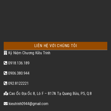
LIÊN HỆ VỚI CHÚNG TÔI
Kỷ Niệm Chương Kiều Trinh
0918.136.189
0906.380.944
092.8122221
Cao Ốc Địa Ốc 8, Lô F – 817A Tạ Quang Bửu, P.5, Q.8
kieutrinh0944@gmail.com