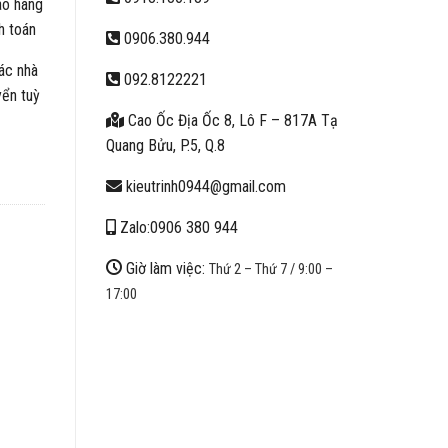
ao hàng
h toán
0906.380.944
ác nhà
092.8122221
yển tuỳ
Cao Ốc Địa Ốc 8, Lô F – 817A Tạ
Quang Bửu, P.5, Q.8
kieutrinh0944@gmail.com
Zalo:0906 380 944
Giờ làm việc:
Thứ 2 – Thứ 7 / 9:00 –
17:00