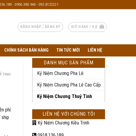
136.189 - 0906.380.944 - 092.8122221
ĐĂNG NHẬP / ĐĂNG KÝ
GIỎ HÀNG /
0
₫
CHÍNH SÁCH BÁN HÀNG
TIN TỨC MỚI
LIÊN HỆ
DANH MỤC SẢN PHẨM
Kỷ Niệm Chương Pha Lê
Ỷ TINH
Kỷ Niệm Chương Pha Lê Cao Cấp
Kỷ Niệm Chương Thuỷ Tinh
ễn phí:
LIÊN HỆ VỚI CHÚNG TÔI
 ship
Kỷ Niệm Chương Kiều Trinh
0918.136.189