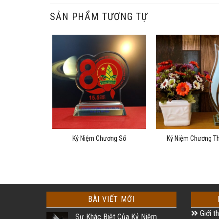
SẢN PHẨM TƯƠNG TỰ
g Thuỷ Tinh
Kỷ Niệm Chương Số
Kỷ Niệm Chương Th
BÀI VIẾT MỚI
Giới th
Sự Khác Biệt Của Kỷ Niệm