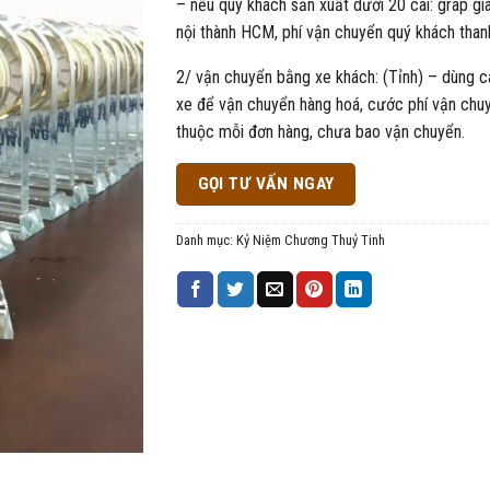
– nếu quý khách sản xuất dưới 20 cái: grap gi
nội thành HCM, phí vận chuyển quý khách than
2/ vận chuyển bằng xe khách: (Tỉnh) – dùng c
xe để vận chuyển hàng hoá, cước phí vận chu
thuộc mỗi đơn hàng, chưa bao vận chuyển.
GỌI TƯ VẤN NGAY
Danh mục:
Kỷ Niệm Chương Thuỷ Tinh