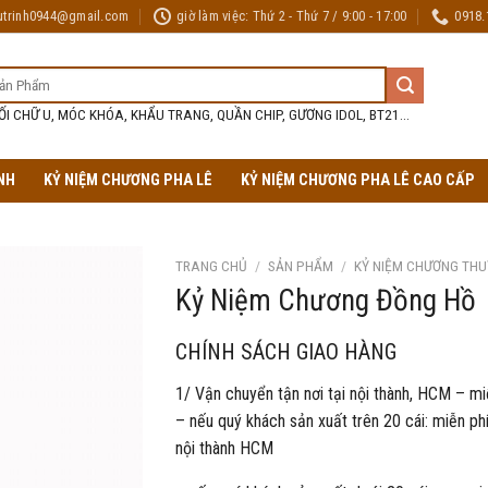
utrinh0944@gmail.com
giờ làm việc: Thứ 2 - Thứ 7 / 9:00 - 17:00
0918.
ỐI CHỮ U, MÓC KHÓA, KHẨU TRANG, QUẦN CHIP, GƯƠNG IDOL, BT21...
NH
KỶ NIỆM CHƯƠNG PHA LÊ
KỶ NIỆM CHƯƠNG PHA LÊ CAO CẤP
TRANG CHỦ
/
SẢN PHẨM
/
KỶ NIỆM CHƯƠNG THU
Kỷ Niệm Chương Đồng Hồ
CHÍNH SÁCH GIAO HÀNG
1/ Vận chuyển tận nơi tại nội thành, HCM – mi
– nếu quý khách sản xuất trên 20 cái: miễn phí
nội thành HCM