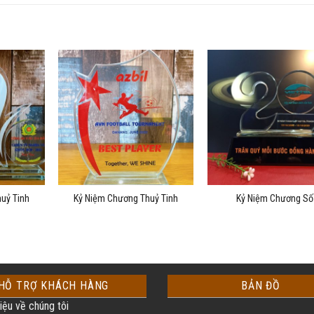
uỷ Tinh
Kỷ Niệm Chương Thuỷ Tinh
Kỷ Niệm Chương Số
HỖ TRỢ KHÁCH HÀNG
BẢN ĐỒ
iệu về chúng tôi