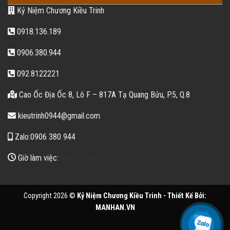
Kỷ Niệm Chương Kiều Trinh
0918.136.189
0906.380.944
092.8122221
Cao Ốc Địa Ốc 8, Lô F – 817A Tạ Quang Bửu, P.5, Q.8
kieutrinh0944@gmail.com
Zalo:0906 380 944
Giờ làm việc:
Thứ 2 – Thứ 7 / 9:00 – 17:00
Copyright 2026 ©
Kỷ Niệm Chương Kiều Trinh - Thiết Kế Bởi:
MANHAN.VN