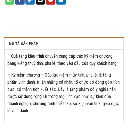
MÔ TẢ SẢN PHẨM
– Quà tặng kiều trinh chuyên cung cấp các kỷ niệm chương
bằng kiếng thuỷ tinh, pha lê, theo yêu cầu của quý khách hàng.
– Kỷ niệm chương – Cúp lưu niệm thủy tinh, pha lê, là tặng
phẩm vinh danh; tri ân những cá nhân; tổ chức có đóng góp tích
cực; có thành tích xuất sắc. Đây là tặng phẩm có ý nghĩa nên
được sử dụng rộng rãi trong mọi lĩnh vực như: sự kiện của
doanh nghiệp; chương trình thể thao; sự kiện văn hóa; giáo dục;
lễ vinh danh.