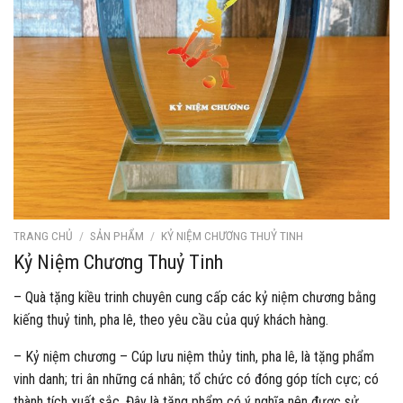
TRANG CHỦ
/
SẢN PHẨM
/
KỶ NIỆM CHƯƠNG THUỶ TINH
Kỷ Niệm Chương Thuỷ Tinh
– Quà tặng kiều trinh chuyên cung cấp các kỷ niệm chương bằng
kiếng thuỷ tinh, pha lê, theo yêu cầu của quý khách hàng.
– Kỷ niệm chương – Cúp lưu niệm thủy tinh, pha lê, là tặng phẩm
vinh danh; tri ân những cá nhân; tổ chức có đóng góp tích cực; có
thành tích xuất sắc. Đây là tặng phẩm có ý nghĩa nên được sử