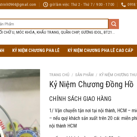
utrinh0944@gmail.com
giờ làm việc: Thứ 2 - Thứ 7 / 9:00 - 17:00
0918.
ỐI CHỮ U, MÓC KHÓA, KHẨU TRANG, QUẦN CHIP, GƯƠNG IDOL, BT21...
NH
KỶ NIỆM CHƯƠNG PHA LÊ
KỶ NIỆM CHƯƠNG PHA LÊ CAO CẤP
TRANG CHỦ
/
SẢN PHẨM
/
KỶ NIỆM CHƯƠNG THU
Kỷ Niệm Chương Đồng Hồ
CHÍNH SÁCH GIAO HÀNG
1/ Vận chuyển tận nơi tại nội thành, HCM – mi
– nếu quý khách sản xuất trên 20 cái: miễn phí
nội thành HCM