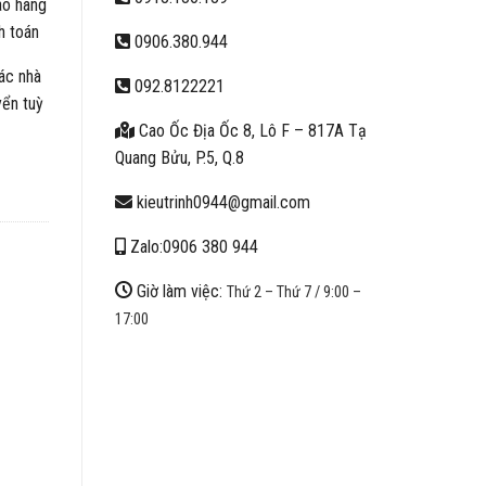
ao hàng
h toán
0906.380.944
ác nhà
092.8122221
yển tuỳ
Cao Ốc Địa Ốc 8, Lô F – 817A Tạ
Quang Bửu, P.5, Q.8
kieutrinh0944@gmail.com
Zalo:0906 380 944
Giờ làm việc:
Thứ 2 – Thứ 7 / 9:00 –
17:00