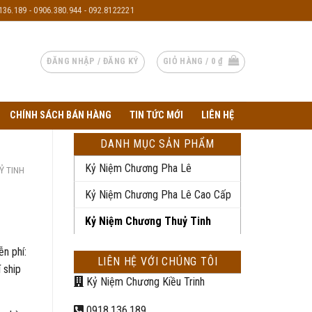
136.189 - 0906.380.944 - 092.8122221
ĐĂNG NHẬP / ĐĂNG KÝ
GIỎ HÀNG /
0
₫
CHÍNH SÁCH BÁN HÀNG
TIN TỨC MỚI
LIÊN HỆ
DANH MỤC SẢN PHẨM
Kỷ Niệm Chương Pha Lê
Ỷ TINH
Kỷ Niệm Chương Pha Lê Cao Cấp
Kỷ Niệm Chương Thuỷ Tinh
ễn phí:
LIÊN HỆ VỚI CHÚNG TÔI
 ship
Kỷ Niệm Chương Kiều Trinh
0918.136.189