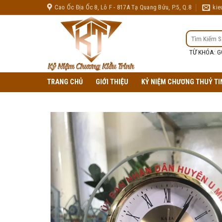
Skip
Cao Ốc Địa Ốc 8, Lô F - 817A Tạ Quang Bửu, P.5, Q.8
kie
to
content
TÌM
KIẾM:
TỪ KHÓA: G
TRANG CHỦ
GIỚI THIỆU
KỶ NIỆM CHƯƠNG THUỶ TI