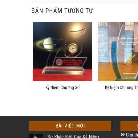
SẢN PHẨM TƯƠNG TỰ
g Thuỷ Tinh
Kỷ Niệm Chương Số
Kỷ Niệm Chương Th
BÀI VIẾT MỚI
Giới th
Sự Khác Biệt Của Kỷ Niệm