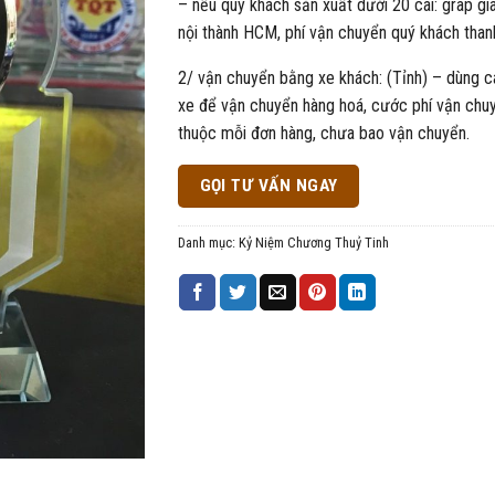
– nếu quý khách sản xuất dưới 20 cái: grap gi
nội thành HCM, phí vận chuyển quý khách than
2/ vận chuyển bằng xe khách: (Tỉnh) – dùng c
xe để vận chuyển hàng hoá, cước phí vận chu
thuộc mỗi đơn hàng, chưa bao vận chuyển.
GỌI TƯ VẤN NGAY
Danh mục:
Kỷ Niệm Chương Thuỷ Tinh