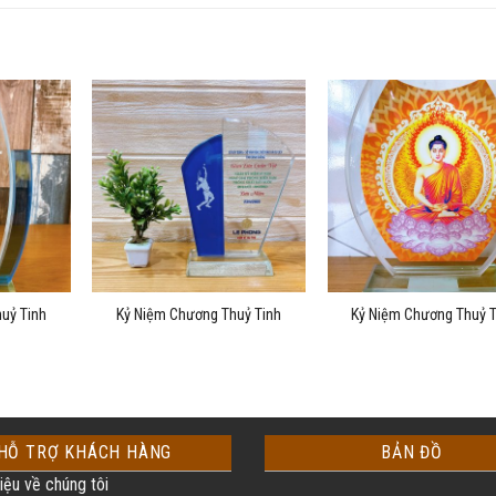
uỷ Tinh
Kỷ Niệm Chương Thuỷ Tinh
Kỷ Niệm Chương Thuỷ T
HỖ TRỢ KHÁCH HÀNG
BẢN ĐỒ
iệu về chúng tôi