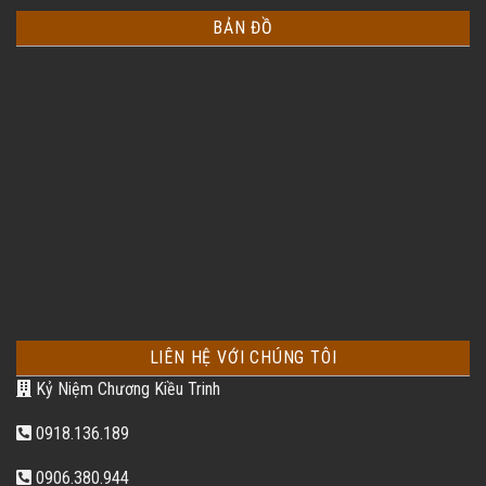
BẢN ĐỒ
LIÊN HỆ VỚI CHÚNG TÔI
Kỷ Niệm Chương Kiều Trinh
0918.136.189
0906.380.944