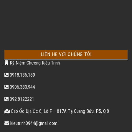
LIÊN HỆ VỚI CHÚNG TÔI
Kỷ Niệm Chương Kiều Trinh
0918.136.189
0906.380.944
092.8122221
Cao Ốc Địa Ốc 8, Lô F – 817A Tạ Quang Bửu, P.5, Q.8
kieutrinh0944@gmail.com