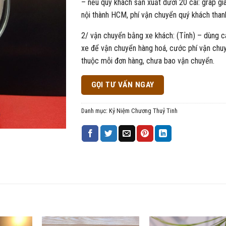
– nếu quý khách sản xuất dưới 20 cái: grap gi
nội thành HCM, phí vận chuyển quý khách than
2/ vận chuyển bằng xe khách: (Tỉnh) – dùng c
xe để vận chuyển hàng hoá, cước phí vận chu
thuộc mỗi đơn hàng, chưa bao vận chuyển.
GỌI TƯ VẤN NGAY
Danh mục:
Kỷ Niệm Chương Thuỷ Tinh