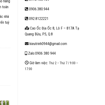
ao hàng
h toán
0906.380.944
ác nhà
092.8122221
yển tuỳ
Cao Ốc Địa Ốc 8, Lô F – 817A Tạ
Quang Bửu, P.5, Q.8
kieutrinh0944@gmail.com
Zalo:0906 380 944
Giờ làm việc:
Thứ 2 – Thứ 7 / 9:00 –
17:00