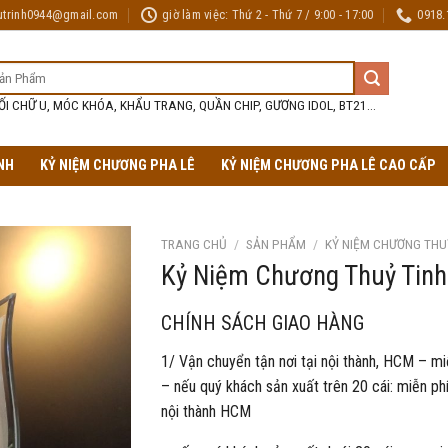
utrinh0944@gmail.com
giờ làm việc: Thứ 2 - Thứ 7 / 9:00 - 17:00
0918.
ỐI CHỮ U, MÓC KHÓA, KHẨU TRANG, QUẦN CHIP, GƯƠNG IDOL, BT21...
NH
KỶ NIỆM CHƯƠNG PHA LÊ
KỶ NIỆM CHƯƠNG PHA LÊ CAO CẤP
TRANG CHỦ
/
SẢN PHẨM
/
KỶ NIỆM CHƯƠNG THU
Kỷ Niệm Chương Thuỷ Tinh
CHÍNH SÁCH GIAO HÀNG
1/ Vận chuyển tận nơi tại nội thành, HCM – mi
– nếu quý khách sản xuất trên 20 cái: miễn phí
nội thành HCM