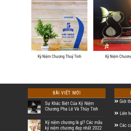
g Thuỷ Tinh
Kỷ Niệm Chương Thuỷ Tinh
Kỷ Niệm Chươn
BÀI VIẾT MỚI
Giới th
Sự Khác Biệt Của Kỷ Niệm
Chương Pha Lê Và Thủy Tinh
Liên h
Kỷ niệm chương là gì? Các mẫu
Các câ
kỷ niệm chương đẹp nhất 2022