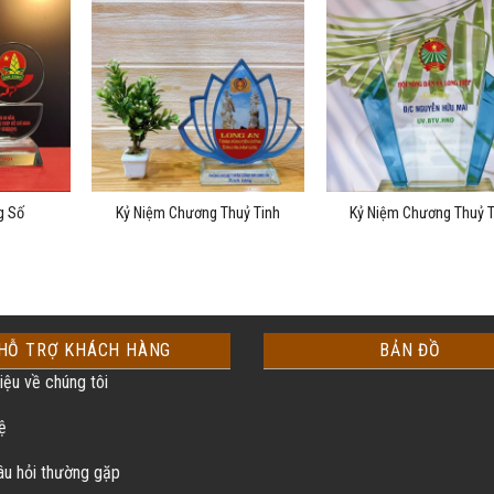
g Số
Kỷ Niệm Chương Thuỷ Tinh
Kỷ Niệm Chương Thuỷ T
HỖ TRỢ KHÁCH HÀNG
BẢN ĐỒ
iệu về chúng tôi
ệ
u hỏi thường gặp