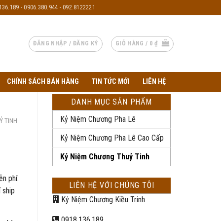
136.189 - 0906.380.944 - 092.8122221
ĐĂNG NHẬP / ĐĂNG KÝ
GIỎ HÀNG /
0
₫
CHÍNH SÁCH BÁN HÀNG
TIN TỨC MỚI
LIÊN HỆ
DANH MỤC SẢN PHẨM
Kỷ Niệm Chương Pha Lê
Ỷ TINH
Kỷ Niệm Chương Pha Lê Cao Cấp
Kỷ Niệm Chương Thuỷ Tinh
ễn phí:
LIÊN HỆ VỚI CHÚNG TÔI
 ship
Kỷ Niệm Chương Kiều Trinh
0918.136.189