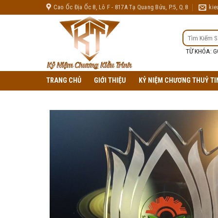
Skip
Cao Ốc Địa Ốc 8, Lô F - 817A Tạ Quang Bửu, P.5, Q.8
kie
to
content
TÌM
KIẾM:
TỪ KHÓA: G
TRANG CHỦ
GIỚI THIỆU
KỶ NIỆM CHƯƠNG THUỶ TI