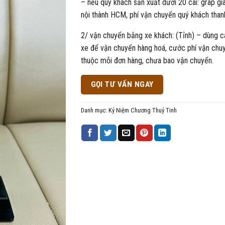
– nếu quý khách sản xuất dưới 20 cái: grap gi
nội thành HCM, phí vận chuyển quý khách than
2/ vận chuyển bằng xe khách: (Tỉnh) – dùng c
xe để vận chuyển hàng hoá, cước phí vận chu
thuộc mỗi đơn hàng, chưa bao vận chuyển.
GỌI TƯ VẤN NGAY
Danh mục:
Kỷ Niệm Chương Thuỷ Tinh