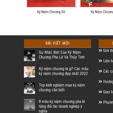
g Thuỷ Tinh
Kỷ Niệm Chương Số
Kỷ Niệm Chươn
BÀI VIẾT MỚI
Giới th
Sự Khác Biệt Của Kỷ Niệm
Chương Pha Lê Và Thủy Tinh
Liên h
Kỷ niệm chương là gì? Các mẫu
Các câ
kỷ niệm chương đẹp nhất 2022
Hướng
Top kinh nghiệm mua kỷ niệm
chương cần biết
Giao h
8 mẫu kỷ niệm chương pha lê
Phương
tặng đối tác doanh nghiệp ý
nghĩa