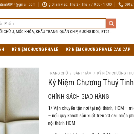
utrinh0944@gmail.com
giờ làm việc: Thứ 2 - Thứ 7 / 9:00 - 17:00
0918.
ỐI CHỮ U, MÓC KHÓA, KHẨU TRANG, QUẦN CHIP, GƯƠNG IDOL, BT21...
NH
KỶ NIỆM CHƯƠNG PHA LÊ
KỶ NIỆM CHƯƠNG PHA LÊ CAO CẤP
TRANG CHỦ
/
SẢN PHẨM
/
KỶ NIỆM CHƯƠNG THU
Kỷ Niệm Chương Thuỷ Tinh
CHÍNH SÁCH GIAO HÀNG
1/ Vận chuyển tận nơi tại nội thành, HCM – mi
– nếu quý khách sản xuất trên 20 cái: miễn phí
nội thành HCM