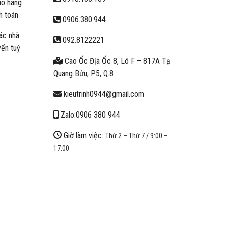
ao hàng
h toán
0906.380.944
ác nhà
092.8122221
yển tuỳ
Cao Ốc Địa Ốc 8, Lô F – 817A Tạ
Quang Bửu, P.5, Q.8
kieutrinh0944@gmail.com
Zalo:0906 380 944
Giờ làm việc:
Thứ 2 – Thứ 7 / 9:00 –
17:00