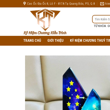
Skip
Cao Ốc Địa Ốc 8, Lô F - 817A Tạ Quang Bửu, P.5, Q.8
kie
to
content
TÌM
KIẾM:
TỪ KHÓA: G
TRANG CHỦ
GIỚI THIỆU
KỶ NIỆM CHƯƠNG THUỶ TI