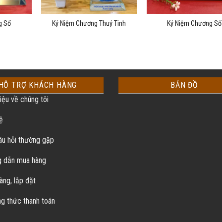
g Số
Kỷ Niệm Chương Thuỷ Tinh
Kỷ Niệm Chương Số
HỖ TRỢ KHÁCH HÀNG
BẢN ĐỒ
iệu về chúng tôi
ệ
u hỏi thường gặp
 dẫn mua hàng
àng, lắp đặt
 thức thanh toán