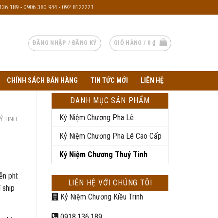
136.189 - 0906.380.944 - 092.8122221
ĐĂNG NHẬP / ĐĂNG KÝ
GIỎ HÀNG /
0
₫
CHÍNH SÁCH BÁN HÀNG
TIN TỨC MỚI
LIÊN HỆ
DANH MỤC SẢN PHẨM
Kỷ Niệm Chương Pha Lê
Ỷ TINH
Kỷ Niệm Chương Pha Lê Cao Cấp
Kỷ Niệm Chương Thuỷ Tinh
ễn phí:
LIÊN HỆ VỚI CHÚNG TÔI
 ship
Kỷ Niệm Chương Kiều Trinh
0918.136.189