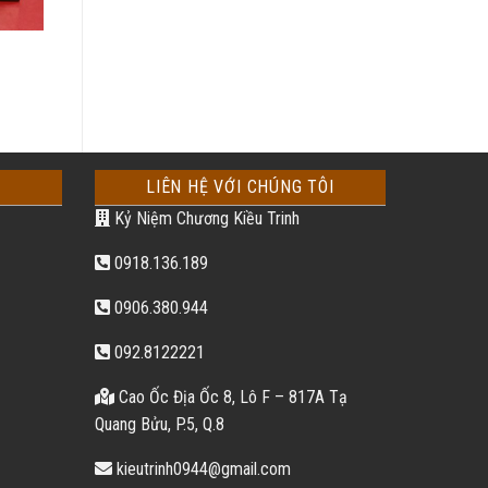
LIÊN HỆ VỚI CHÚNG TÔI
Kỷ Niệm Chương Kiều Trinh
0918.136.189
0906.380.944
092.8122221
Cao Ốc Địa Ốc 8, Lô F – 817A Tạ
Quang Bửu, P.5, Q.8
kieutrinh0944@gmail.com