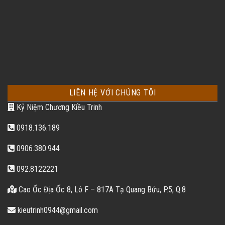
LIÊN HỆ VỚI CHÚNG TÔI
Kỷ Niệm Chương Kiều Trinh
0918.136.189
0906.380.944
092.8122221
Cao Ốc Địa Ốc 8, Lô F – 817A Tạ Quang Bửu, P.5, Q.8
kieutrinh0944@gmail.com