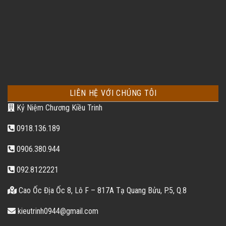
LIÊN HỆ VỚI CHÚNG TÔI
Kỷ Niệm Chương Kiều Trinh
0918.136.189
0906.380.944
092.8122221
Cao Ốc Địa Ốc 8, Lô F – 817A Tạ Quang Bửu, P.5, Q.8
kieutrinh0944@gmail.com